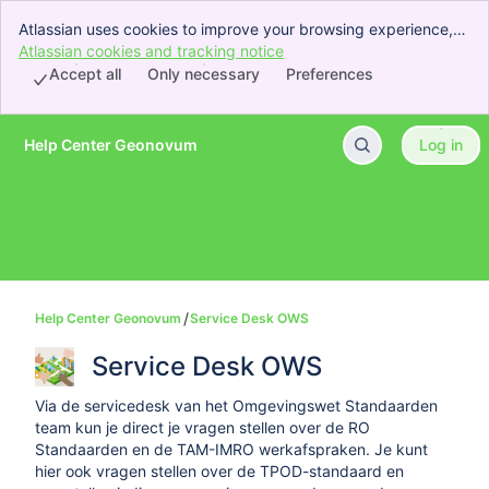
Atlassian uses cookies to improve your browsing experience,
perform analytics and research, and conduct advertising.
Atlassian cookies and tracking notice
, (opens new window)
Accept all cookies to indicate that you agree to our use of
Accept all
Only necessary
Preferences
cookies on your device.
Help Center Geonovum
Log in
Skip to Main Content
Help Center Geonovum
Service Desk OWS
Service Desk OWS
Via de servicedesk van het Omgevingswet Standaarden
team kun je direct je vragen stellen over de RO
Standaarden en de TAM-IMRO werkafspraken. Je kunt
hier ook vragen stellen over de TPOD-standaard en